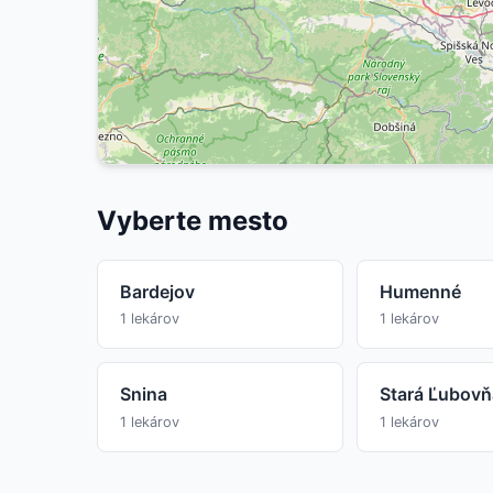
Vyberte mesto
Bardejov
Humenné
1 lekárov
1 lekárov
Snina
Stará Ľubovň
1 lekárov
1 lekárov