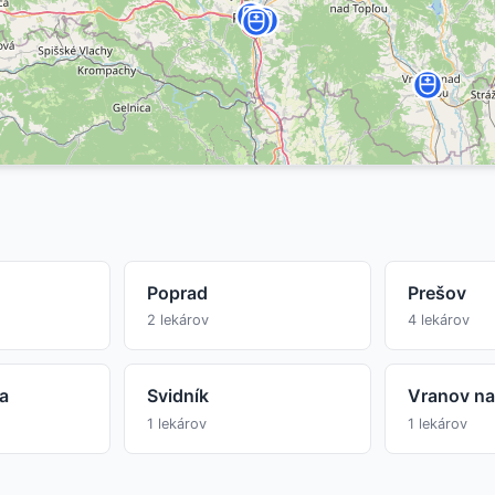
Poprad
Prešov
2 lekárov
4 lekárov
a
Svidník
Vranov na
1 lekárov
1 lekárov