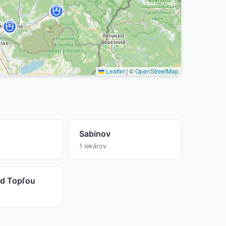
Leaflet
|
©
OpenStreetMap
Sabinov
1 lekárov
d Topľou