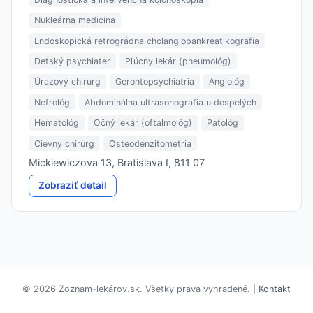
Nukleárna medicína
Endoskopická retrográdna cholangiopankreatikografia
Detský psychiater
Pľúcny lekár (pneumológ)
Úrazový chirurg
Gerontopsychiatria
Angiológ
Nefrológ
Abdominálna ultrasonografia u dospelých
Hematológ
Očný lekár (oftalmológ)
Patológ
Cievny chirurg
Osteodenzitometria
Mickiewiczova 13, Bratislava I, 811 07
Zobraziť detail
© 2026 Zoznam-lekárov.sk. Všetky práva vyhradené. |
Kontakt