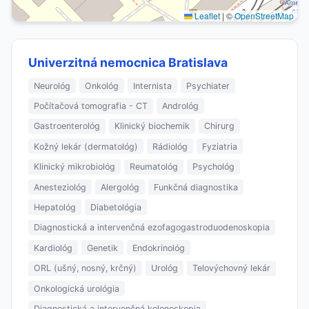
Leaflet
|
©
OpenStreetMap
Univerzitná nemocnica Bratislava
Neurológ
Onkológ
Internista
Psychiater
Počítačová tomografia - CT
Andrológ
Gastroenterológ
Klinický biochemik
Chirurg
Kožný lekár (dermatológ)
Rádiológ
Fyziatria
Klinický mikrobiológ
Reumatológ
Psychológ
Anesteziológ
Alergológ
Funkčná diagnostika
Hepatológ
Diabetológia
Diagnostická a intervenčná ezofagogastroduodenoskopia
Kardiológ
Genetik
Endokrinológ
ORL (ušný, nosný, krčný)
Urológ
Telovýchovný lekár
Onkologická urológia
Diagnostická a intervenčná kolonoskopia