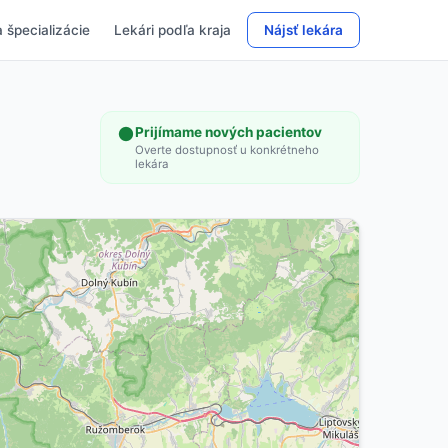
 špecializácie
Lekári podľa kraja
Nájsť lekára
Prijímame nových pacientov
Overte dostupnosť u konkrétneho
lekára