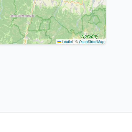
Leaflet
|
©
OpenStreetMap