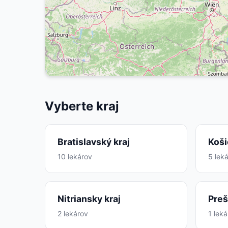
Vyberte kraj
Bratislavský kraj
Koši
10 lekárov
5 lek
Nitriansky kraj
Preš
2 lekárov
1 lek