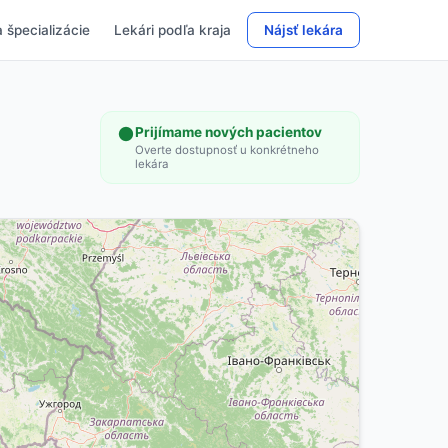
 špecializácie
Lekári podľa kraja
Nájsť lekára
Prijímame nových pacientov
Overte dostupnosť u konkrétneho
lekára