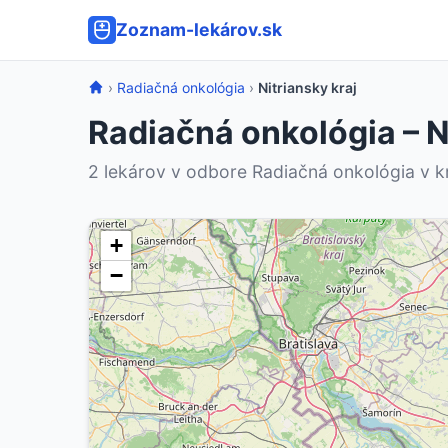
Zoznam-lekárov.sk
›
Radiačná onkológia
›
Nitriansky kraj
Radiačná onkológia – N
2 lekárov v odbore Radiačná onkológia v kra
+
−