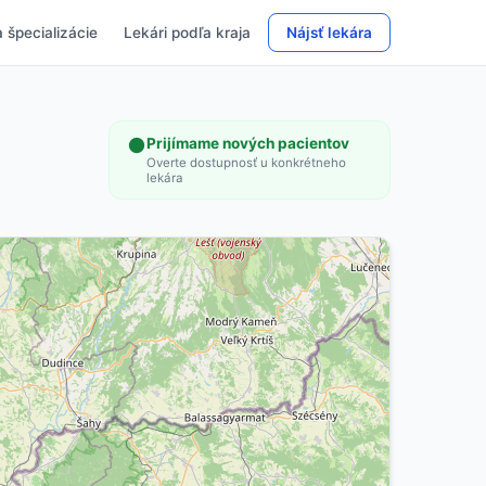
 špecializácie
Lekári podľa kraja
Nájsť lekára
Prijímame nových pacientov
Overte dostupnosť u konkrétneho
lekára