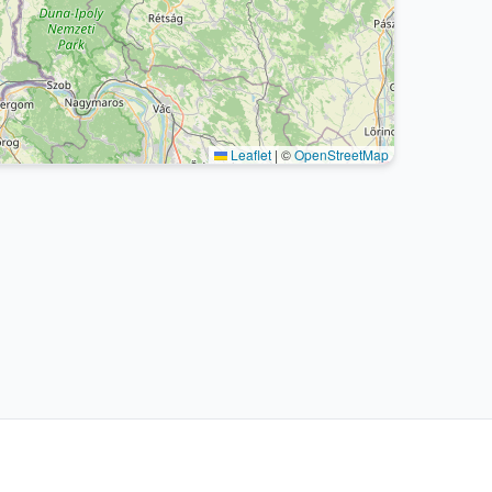
Leaflet
|
©
OpenStreetMap