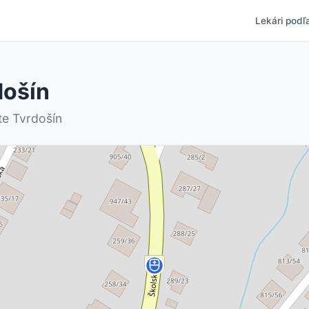
Lekári podľa
došín
te Tvrdošín