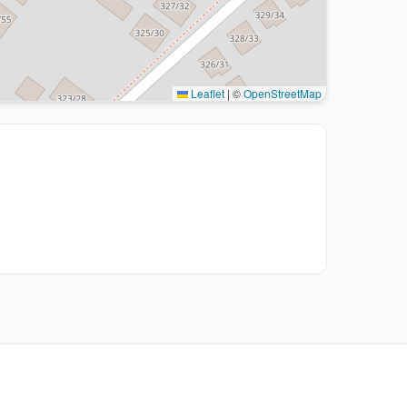
Leaflet
|
©
OpenStreetMap