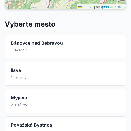
Leaflet
|
©
OpenStreetMap
Vyberte mesto
Bánovce nad Bebravou
1 lekárov
Ilava
1 lekárov
Myjava
2 lekárov
Považská Bystrica