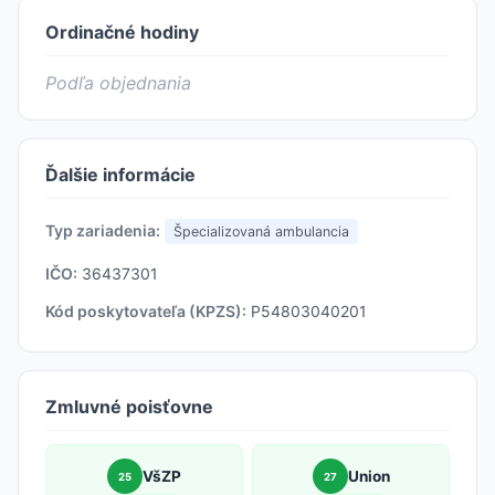
Ordinačné hodiny
Podľa objednania
Ďalšie informácie
Typ zariadenia:
Špecializovaná ambulancia
IČO:
36437301
Kód poskytovateľa (KPZS):
P54803040201
Zmluvné poisťovne
VšZP
Union
25
27