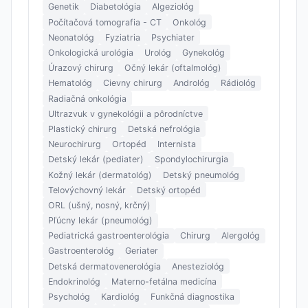
Genetik
Diabetológia
Algeziológ
Počítačová tomografia - CT
Onkológ
Neonatológ
Fyziatria
Psychiater
Onkologická urológia
Urológ
Gynekológ
Úrazový chirurg
Očný lekár (oftalmológ)
Hematológ
Cievny chirurg
Andrológ
Rádiológ
Radiačná onkológia
Ultrazvuk v gynekológii a pôrodníctve
Plastický chirurg
Detská nefrológia
Neurochirurg
Ortopéd
Internista
Detský lekár (pediater)
Spondylochirurgia
Kožný lekár (dermatológ)
Detský pneumológ
Telovýchovný lekár
Detský ortopéd
ORL (ušný, nosný, krčný)
Pľúcny lekár (pneumológ)
Pediatrická gastroenterológia
Chirurg
Alergológ
Gastroenterológ
Geriater
Detská dermatovenerológia
Anesteziológ
Endokrinológ
Materno-fetálna medicína
Psychológ
Kardiológ
Funkčná diagnostika