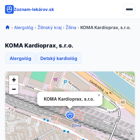
Zoznam-lekárov.sk
›
Alergológ
›
Žilinský kraj
›
Žilina
›
KOMA Kardioprax, s.r.o.
KOMA Kardioprax, s.r.o.
Alergológ
Detský kardiológ
+
−
×
KOMA Kardioprax, s.r.o.