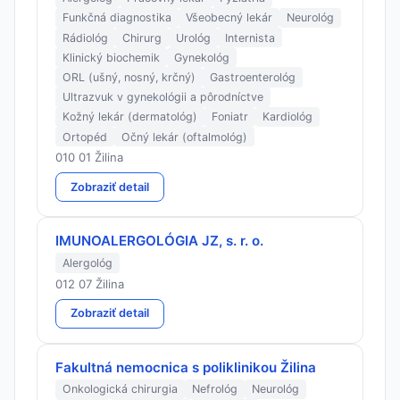
Funkčná diagnostika
Všeobecný lekár
Neurológ
Rádiológ
Chirurg
Urológ
Internista
Klinický biochemik
Gynekológ
ORL (ušný, nosný, krčný)
Gastroenterológ
Ultrazvuk v gynekológii a pôrodníctve
Kožný lekár (dermatológ)
Foniatr
Kardiológ
Ortopéd
Očný lekár (oftalmológ)
010 01 Žilina
Zobraziť detail
IMUNOALERGOLÓGIA JZ, s. r. o.
Alergológ
012 07 Žilina
Zobraziť detail
Fakultná nemocnica s poliklinikou Žilina
Onkologická chirurgia
Nefrológ
Neurológ