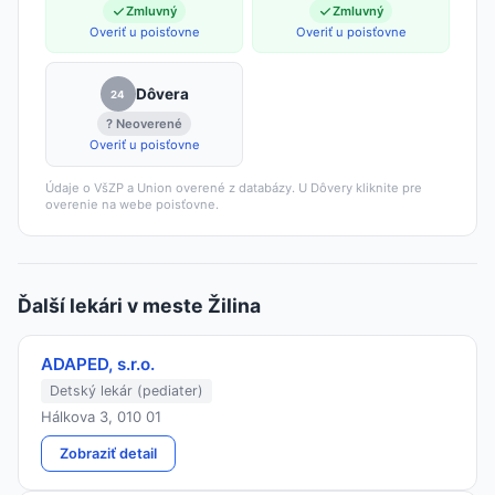
Zmluvný
Zmluvný
Overiť u poisťovne
Overiť u poisťovne
Dôvera
24
? Neoverené
Overiť u poisťovne
Údaje o VšZP a Union overené z databázy. U Dôvery kliknite pre
overenie na webe poisťovne.
Ďalší lekári v meste Žilina
ADAPED, s.r.o.
Detský lekár (pediater)
Hálkova 3, 010 01
Zobraziť detail