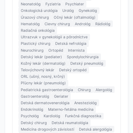
Neonatológ
Fyziatria
Psychiater
Onkologická urológia
Urológ
Gynekológ
Úrazový chirurg
Očný lekár (oftalmológ)
Hematológ
Cievny chirurg
Andrológ
Rádiológ
Radiačná onkológia
Ultrazvuk v gynekológii a pôrodníctve
Plastický chirurg
Detská nefrológia
Neurochirurg
Ortopéd
Internista
Detský lekár (pediater)
Spondylochirurgia
Kožný lekár (dermatológ)
Detský pneumológ
Telovýchovný lekár
Detský ortopéd
ORL (ušný, nosný, krčný)
Pľúcny lekár (pneumológ)
Pediatrická gastroenterológia
Chirurg
Alergológ
Gastroenterológ
Geriater
Detská dermatovenerológia
Anesteziológ
Endokrinológ
Materno-fetálna medicína
Psychológ
Kardiológ
Funkčná diagnostika
Detský chirurg
Detská reumatológia
Medicína drogových závislostí
Detská alergológia