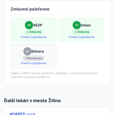
Zmluvné poisťovne
VšZP
Union
25
27
Zmluvný
Zmluvný
Overiť u poisťovne
Overiť u poisťovne
Dôvera
24
? Neoverené
Overiť u poisťovne
Údaje o VšZP a Union overené z databázy. U Dôvery kliknite pre
overenie na webe poisťovne.
Ďalší lekári v meste Žilina
ADAPED, s.r.o.