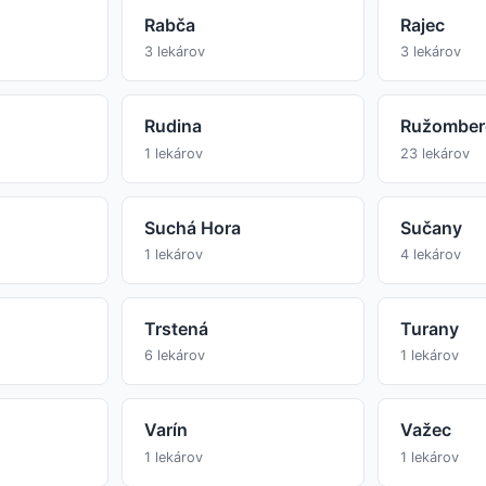
Rabča
Rajec
3 lekárov
3 lekárov
Rudina
Ružomber
1 lekárov
23 lekárov
Suchá Hora
Sučany
1 lekárov
4 lekárov
Trstená
Turany
6 lekárov
1 lekárov
Varín
Važec
1 lekárov
1 lekárov