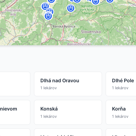
Dlhá nad Oravou
Dlhé Pole
1 lekárov
1 lekárov
Znievom
Konská
Korňa
1 lekárov
1 lekárov