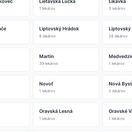
skovec
Lietavská Lúčka
Likavka
1 lekárov
3 lekárov
ače
Liptovský Hrádok
Liptovský
8 lekárov
28 lekárov
Martin
Medvedzi
39 lekárov
1 lekárov
Novoť
Nová Byst
1 lekárov
2 lekárov
Oravská Lesná
Oravské V
1 lekárov
1 lekárov