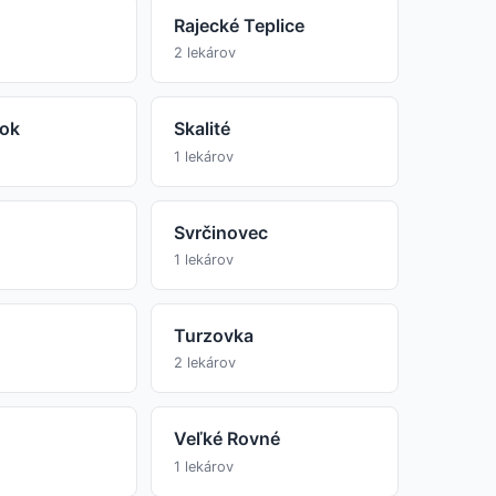
Rajecké Teplice
2 lekárov
ok
Skalité
1 lekárov
Svrčinovec
1 lekárov
Turzovka
2 lekárov
Veľké Rovné
1 lekárov