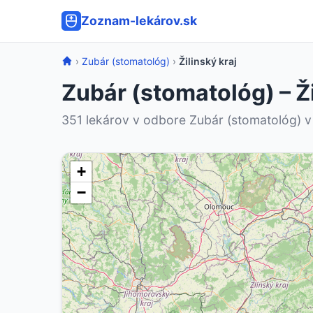
Zoznam-lekárov.sk
›
Zubár (stomatológ)
›
Žilinský kraj
Zubár (stomatológ) – Ži
351 lekárov v odbore Zubár (stomatológ) v k
+
−