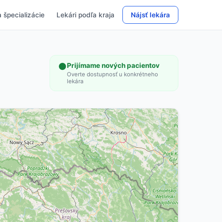
 špecializácie
Lekári podľa kraja
Nájsť lekára
Prijímame nových pacientov
Overte dostupnosť u konkrétneho
lekára