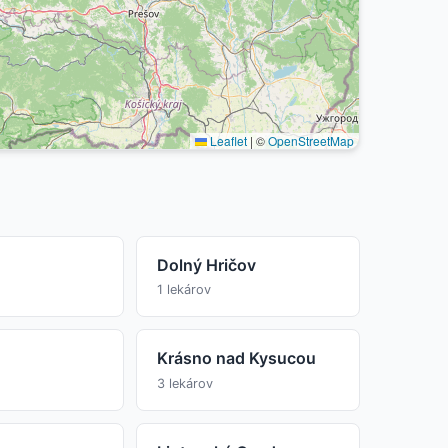
Leaflet
|
©
OpenStreetMap
Dolný Hričov
1 lekárov
Krásno nad Kysucou
3 lekárov