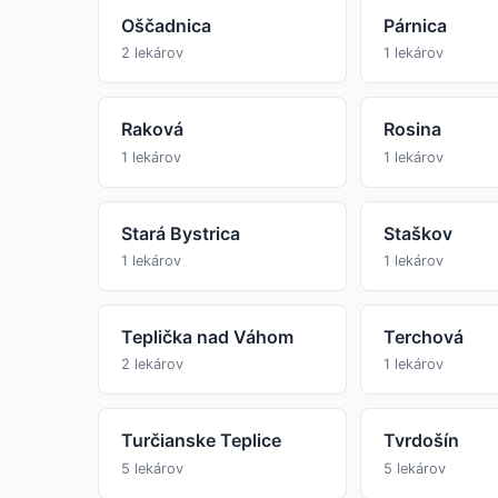
Oščadnica
Párnica
2 lekárov
1 lekárov
Raková
Rosina
1 lekárov
1 lekárov
Stará Bystrica
Staškov
1 lekárov
1 lekárov
Teplička nad Váhom
Terchová
2 lekárov
1 lekárov
Turčianske Teplice
Tvrdošín
5 lekárov
5 lekárov