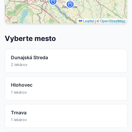
Leaflet
|
©
OpenStreetMap
Vyberte mesto
Dunajská Streda
2 lekárov
Hlohovec
1 lekárov
Trnava
1 lekárov