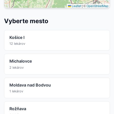
Leaflet
|
©
OpenStreetMap
Vyberte mesto
Košice I
12 lekárov
Michalovce
2 lekárov
Moldava nad Bodvou
1 lekárov
Rožňava