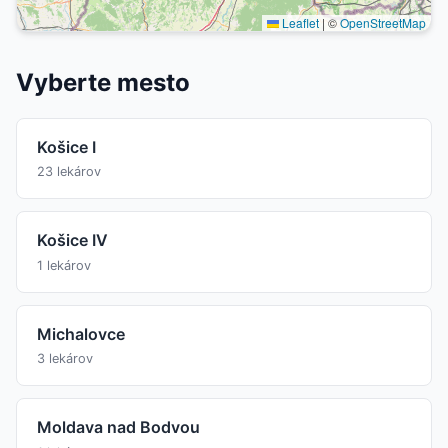
Leaflet
|
©
OpenStreetMap
Vyberte mesto
Košice I
23 lekárov
Košice IV
1 lekárov
Michalovce
3 lekárov
Moldava nad Bodvou