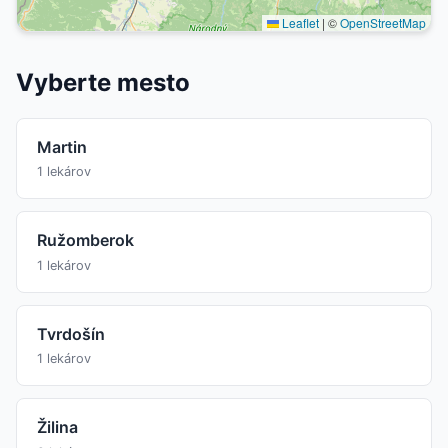
Leaflet
|
©
OpenStreetMap
Vyberte mesto
Martin
1 lekárov
Ružomberok
1 lekárov
Tvrdošín
1 lekárov
Žilina