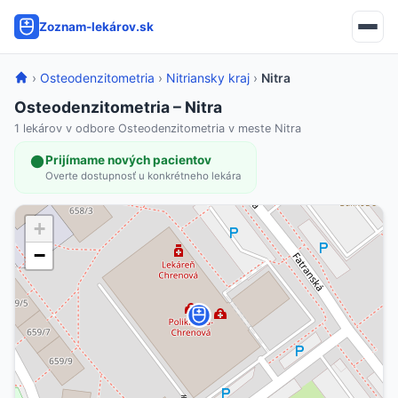
Zoznam-lekárov.sk
›
Osteodenzitometria
›
Nitriansky kraj
›
Nitra
Osteodenzitometria – Nitra
1 lekárov v odbore Osteodenzitometria v meste Nitra
Prijímame nových pacientov
Overte dostupnosť u konkrétneho lekára
+
−