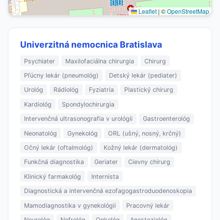
Leaflet
|
©
OpenStreetMap
Univerzitná nemocnica Bratislava
Psychiater
Maxilofaciálna chirurgia
Chirurg
Pľúcny lekár (pneumológ)
Detský lekár (pediater)
Urológ
Rádiológ
Fyziatria
Plastický chirurg
Kardiológ
Spondylochirurgia
Intervenčná ultrasonografia v urológii
Gastroenterológ
Neonatológ
Gynekológ
ORL (ušný, nosný, krčný)
Očný lekár (oftalmológ)
Kožný lekár (dermatológ)
Funkčná diagnostika
Geriater
Cievny chirurg
Klinický farmakológ
Internista
Diagnostická a intervenčná ezofagogastroduodenoskopia
Mamodiagnostika v gynekológii
Pracovný lekár
Neurológ
Nefrológ
Onkológ
Anesteziológ