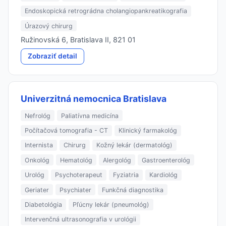
Endoskopická retrográdna cholangiopankreatikografia
Úrazový chirurg
Ružinovská 6, Bratislava II, 821 01
Zobraziť detail
Univerzitná nemocnica Bratislava
Nefrológ
Paliatívna medicína
Počítačová tomografia - CT
Klinický farmakológ
Internista
Chirurg
Kožný lekár (dermatológ)
Onkológ
Hematológ
Alergológ
Gastroenterológ
Urológ
Psychoterapeut
Fyziatria
Kardiológ
Geriater
Psychiater
Funkčná diagnostika
Diabetológia
Pľúcny lekár (pneumológ)
Intervenčná ultrasonografia v urológii