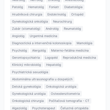
Patológ
Hematológ
Foniatr
Diabetológia
Hrudníková chirurgia
Endokrinológ
Ortopéd
Gynekologická onkológia
Neurochirurg
Zubár (stomatológ)
Andrológ
Reumatológ
Angiológ
Urgentná medicína
Diagnostická a intervenčná kolonoskopia
Mamológia
Psychológ
Alergológ
Materno-fetálna medicína
Gerontopsychiatria
Logopéd
Reprodukčná medicína
Klinický mikrobiológ
Hepatológ
Psychiatrická sexuológia
Abdominálna ultrasonografia u dospelých
Detská gynekológia
Onkologická urológia
Gynekologická urológia
Osteodenzitometria
Onkologická chirurgia
Počítačová tomografia - CT
Algeziológ
Psychoterapeut
Čeľustná ortopédia