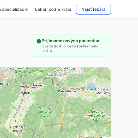
 špecializácie
Lekári podľa kraja
Nájsť lekára
Prijímame nových pacientov
Overte dostupnosť u konkrétneho
lekára