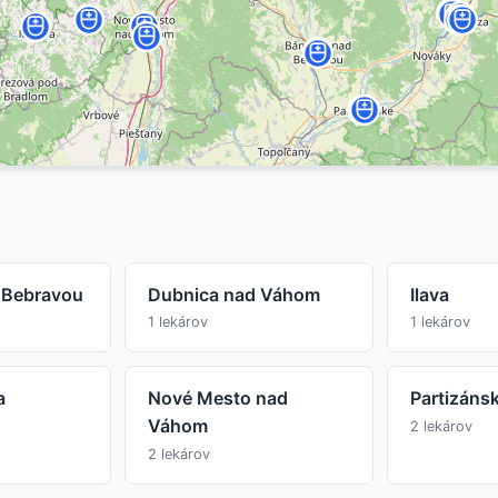
 Bebravou
Dubnica nad Váhom
Ilava
1 lekárov
1 lekárov
a
Nové Mesto nad
Partizáns
Váhom
2 lekárov
2 lekárov