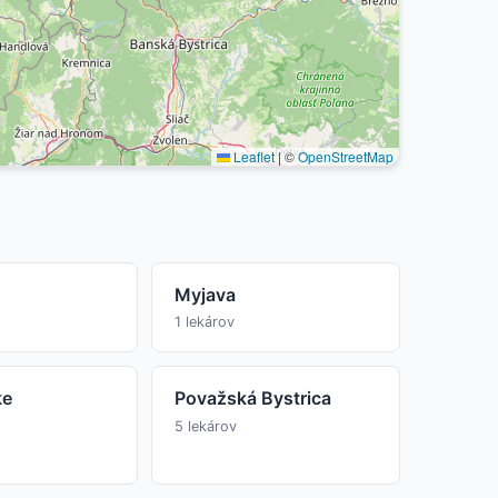
Leaflet
|
©
OpenStreetMap
Myjava
1 lekárov
ke
Považská Bystrica
5 lekárov