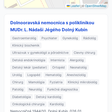
Leaflet
|
©
OpenStreetMap
Dolnooravská nemocnica s poliklinikou
MUDr. L. Nádaši Jégého Dolný Kubín
Gastroenterológ
Psychiater
Gynekológ
Rádiológ
Klinický biochemik
Ultrazvuk v gynekológii a pôrodníctve
Cievny chirurg
Detská endokrinológia
Internista
Alergológ
Detský lekár (pediater)
Ortopéd
Neonatológ
Urológ
Logopéd
Hematológ
Anesteziológ
Chirurg
Mamológia
Fyziatria
Klinický mikrobiológ
Patológ
Neurológ
Funkčná diagnostika
Diabetológia
Detský kardiológ
Onkologická chirurgia
Kardiológ
Nemocničná 1944/10, Dolný Kubín, 026 01