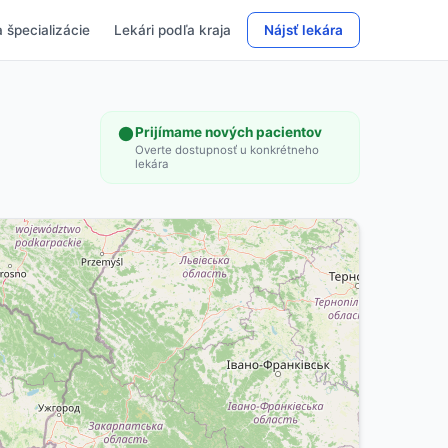
 špecializácie
Lekári podľa kraja
Nájsť lekára
u
Prijímame nových pacientov
Overte dostupnosť u konkrétneho
lekára