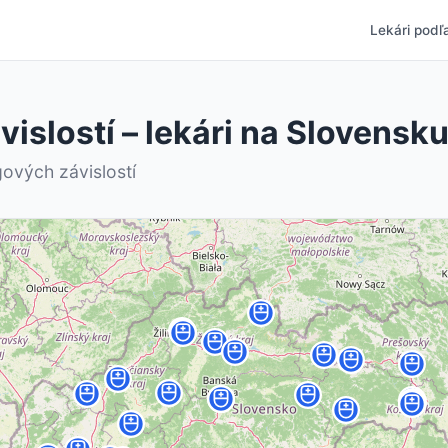
Lekári podľa
islostí – lekári na Slovensk
ových závislostí