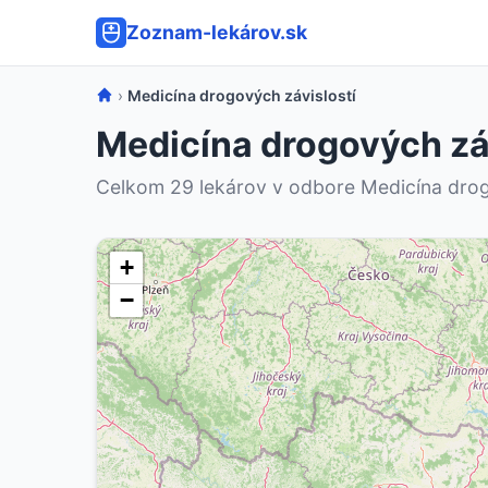
Zoznam-lekárov.sk
›
Medicína drogových závislostí
Medicína drogových záv
Celkom 29 lekárov v odbore Medicína drog
+
−