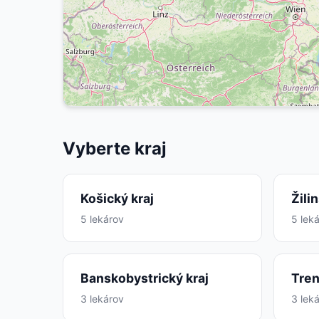
Vyberte kraj
Košický kraj
Žili
5 lekárov
5 lek
Banskobystrický kraj
Tren
3 lekárov
3 lek