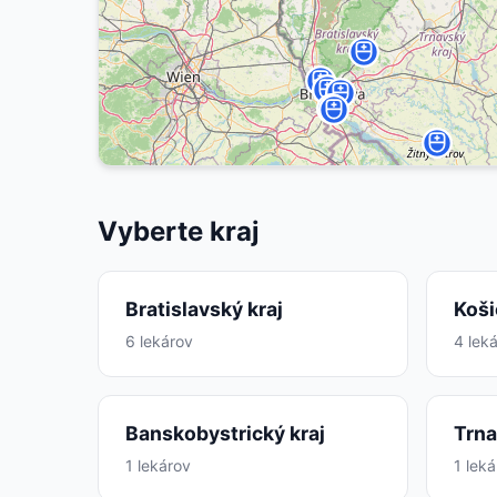
Vyberte kraj
Bratislavský kraj
Koši
6 lekárov
4 lek
Banskobystrický kraj
Trna
1 lekárov
1 lek