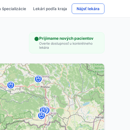
 špecializácie
Lekári podľa kraja
Nájsť lekára
Prijímame nových pacientov
Overte dostupnosť u konkrétneho
lekára