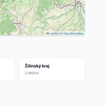
Leaflet
|
©
OpenStreetMap
Žilinský kraj
2 lekárov