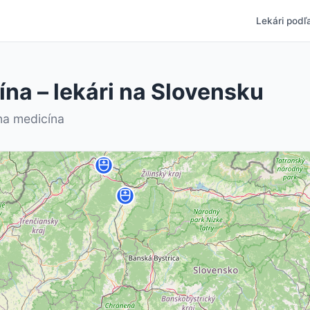
Lekári podľa
na – lekári na Slovensku
na medicína