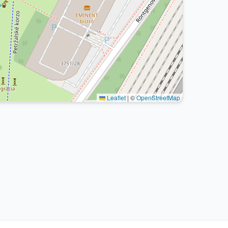
Leaflet
|
©
OpenStreetMap