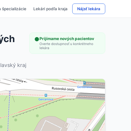
 špecializácie
Lekári podľa kraja
Nájsť lekára
ných
Prijímame nových pacientov
Overte dostupnosť u konkrétneho
lekára
lavský kraj