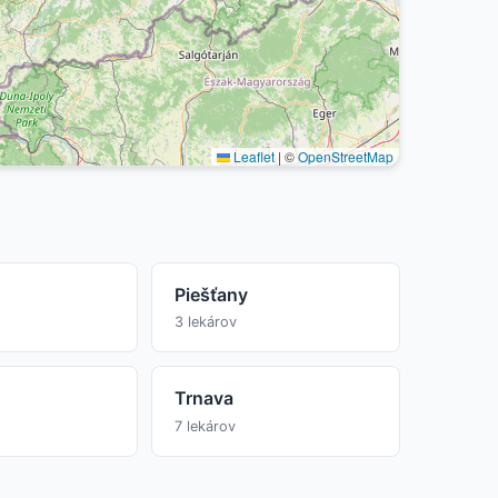
Leaflet
|
©
OpenStreetMap
Piešťany
3 lekárov
Trnava
7 lekárov