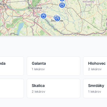
eda
Galanta
Hlohovec
1 lekárov
2 lekárov
Skalica
Smrdáky
2 lekárov
1 lekárov