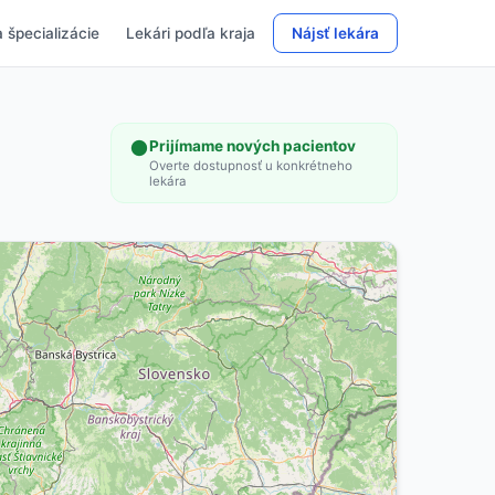
 špecializácie
Lekári podľa kraja
Nájsť lekára
Prijímame nových pacientov
Overte dostupnosť u konkrétneho
lekára