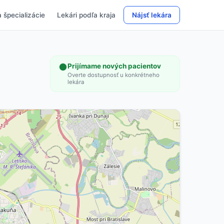
 špecializácie
Lekári podľa kraja
Nájsť lekára
Prijímame nových pacientov
Overte dostupnosť u konkrétneho
lekára