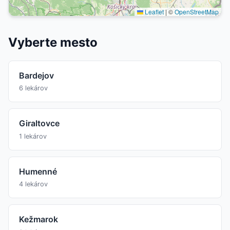
Leaflet
|
©
OpenStreetMap
Vyberte mesto
Bardejov
6 lekárov
Giraltovce
1 lekárov
Humenné
4 lekárov
Kežmarok