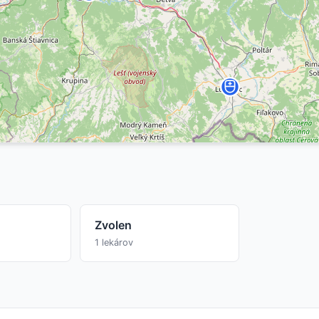
Zvolen
1 lekárov