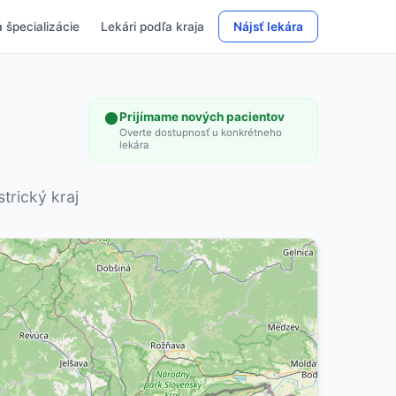
 špecializácie
Lekári podľa kraja
Nájsť lekára
Prijímame nových pacientov
Overte dostupnosť u konkrétneho
lekára
trický kraj