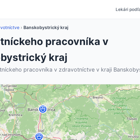
Lekári podľa
votníctve
›
Banskobystrický kraj
otníckeho pracovníka v
bystrický kraj
níckeho pracovníka v zdravotníctve v kraji Banskobys