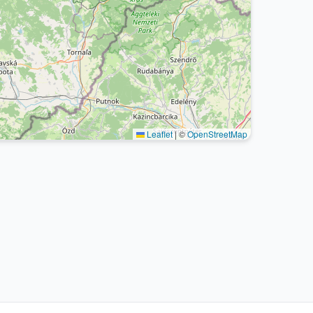
Leaflet
|
©
OpenStreetMap