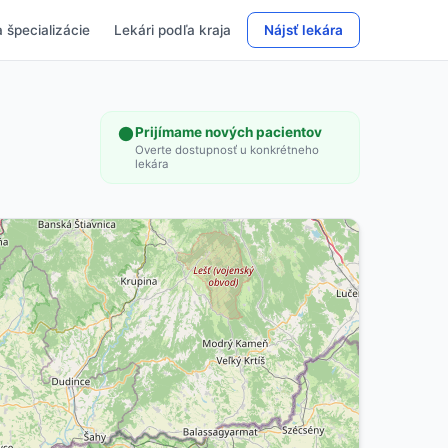
 špecializácie
Lekári podľa kraja
Nájsť lekára
Prijímame nových pacientov
Overte dostupnosť u konkrétneho
lekára