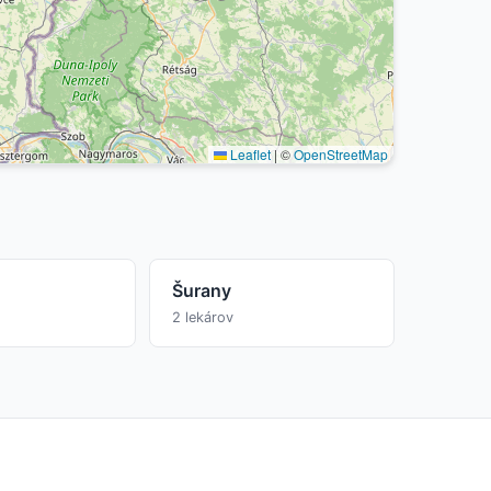
Leaflet
|
©
OpenStreetMap
Šurany
2 lekárov