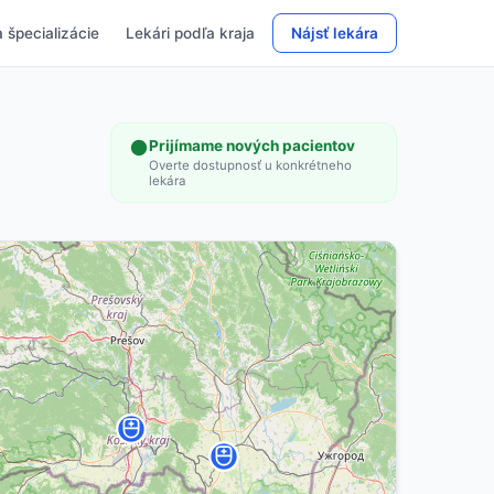
 špecializácie
Lekári podľa kraja
Nájsť lekára
Prijímame nových pacientov
Overte dostupnosť u konkrétneho
lekára