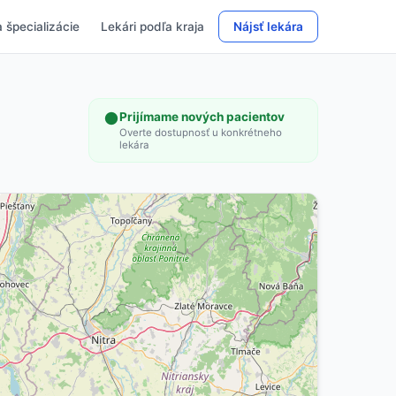
 špecializácie
Lekári podľa kraja
Nájsť lekára
Prijímame nových pacientov
Overte dostupnosť u konkrétneho
lekára