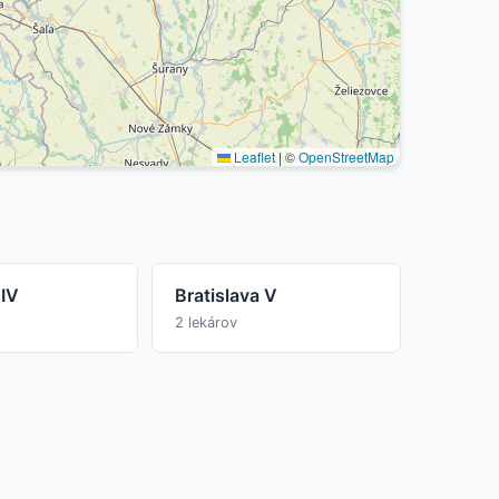
Leaflet
|
©
OpenStreetMap
 IV
Bratislava V
2 lekárov