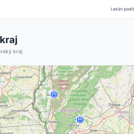
Lekári podľa
kraj
avský kraj