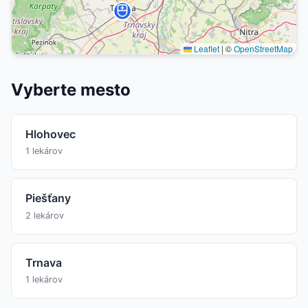
Leaflet
|
©
OpenStreetMap
Vyberte mesto
Hlohovec
1 lekárov
Piešťany
2 lekárov
Trnava
1 lekárov