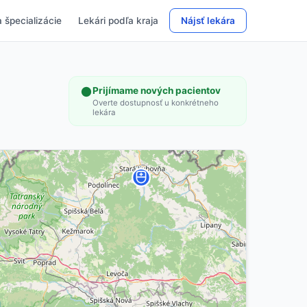
 špecializácie
Lekári podľa kraja
Nájsť lekára
Prijímame nových pacientov
Overte dostupnosť u konkrétneho
lekára