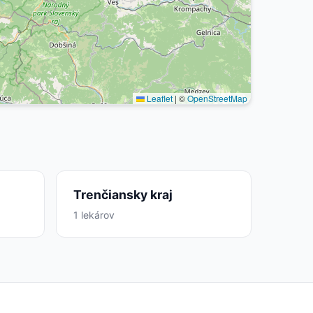
Leaflet
|
©
OpenStreetMap
Trenčiansky kraj
1 lekárov