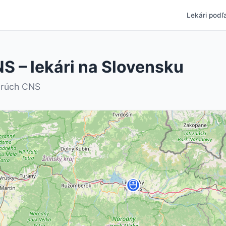
Lekári podľa
S – lekári na Slovensku
orúch CNS