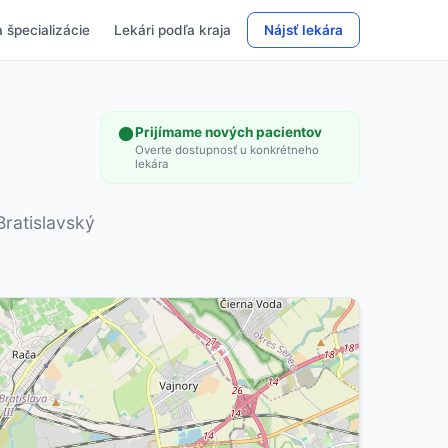
 špecializácie
Lekári podľa kraja
Nájsť lekára
Prijímame nových pacientov
Overte dostupnosť u konkrétneho
lekára
Bratislavský