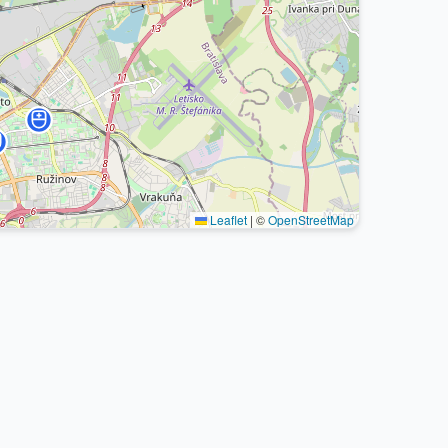
Leaflet
|
©
OpenStreetMap