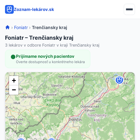
Zoznam-lekárov.sk
›
Foniatr
›
Trenčiansky kraj
Foniatr – Trenčiansky kraj
3 lekárov v odbore Foniatr v kraji Trenčiansky kraj
Prijímame nových pacientov
Overte dostupnosť u konkrétneho lekára
+
−