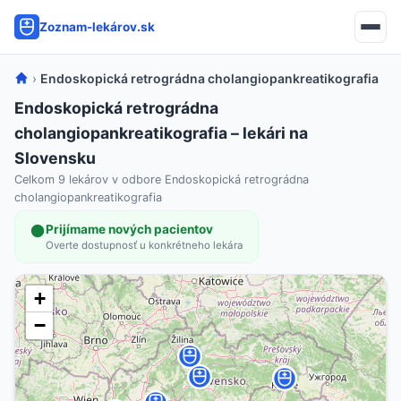
Zoznam-lekárov.sk
›
Endoskopická retrográdna cholangiopankreatikografia
Endoskopická retrográdna
cholangiopankreatikografia – lekári na
Slovensku
Celkom 9 lekárov v odbore Endoskopická retrográdna
cholangiopankreatikografia
Prijímame nových pacientov
Overte dostupnosť u konkrétneho lekára
+
−