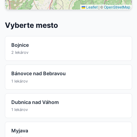
Leaflet
|
©
OpenStreetMap
Vyberte mesto
Bojnice
2 lekárov
Bánovce nad Bebravou
1 lekárov
Dubnica nad Váhom
1 lekárov
Myjava