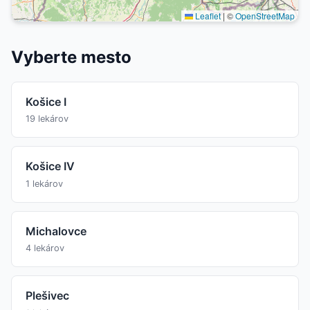
Leaflet
|
©
OpenStreetMap
Vyberte mesto
Košice I
19 lekárov
Košice IV
1 lekárov
Michalovce
4 lekárov
Plešivec