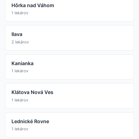
Hôrka nad Váhom
1 lekárov
Ilava
2 lekárov
Kanianka
1 lekárov
Klátova Nová Ves
1 lekárov
Lednické Rovne
1 lekárov