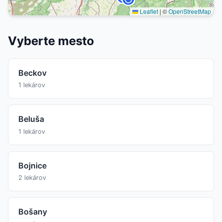
Leaflet
|
©
OpenStreetMap
Vyberte mesto
Beckov
1 lekárov
Beluša
1 lekárov
Bojnice
2 lekárov
Bošany