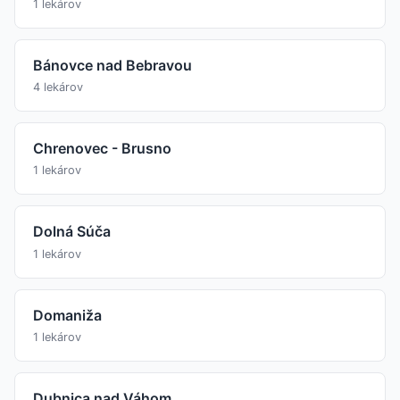
1 lekárov
Bánovce nad Bebravou
4 lekárov
Chrenovec - Brusno
1 lekárov
Dolná Súča
1 lekárov
Domaniža
1 lekárov
Dubnica nad Váhom