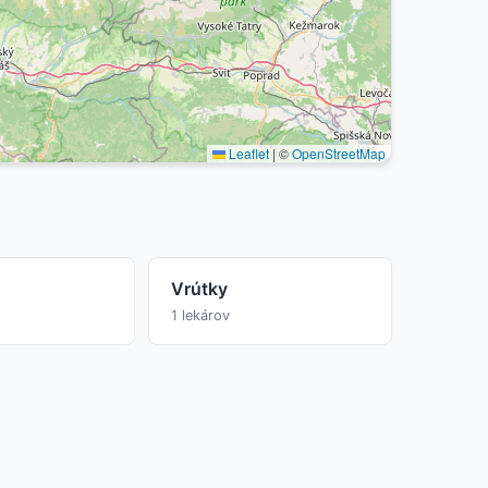
Leaflet
|
©
OpenStreetMap
Vrútky
1 lekárov