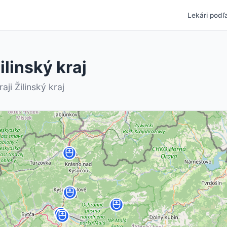
Lekári podľa
linský kraj
ji Žilinský kraj