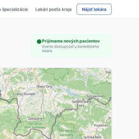
 špecializácie
Lekári podľa kraja
Nájsť lekára
Prijímame nových pacientov
Overte dostupnosť u konkrétneho
lekára