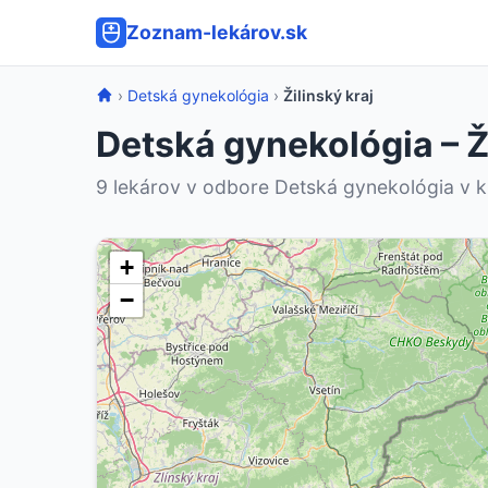
Zoznam-lekárov.sk
›
Detská gynekológia
›
Žilinský kraj
Detská gynekológia – Ži
9 lekárov v odbore Detská gynekológia v kra
+
−