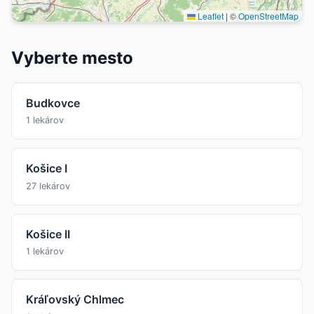
Leaflet
|
©
OpenStreetMap
Vyberte mesto
Budkovce
1 lekárov
Košice I
27 lekárov
Košice II
1 lekárov
Kráľovský Chlmec