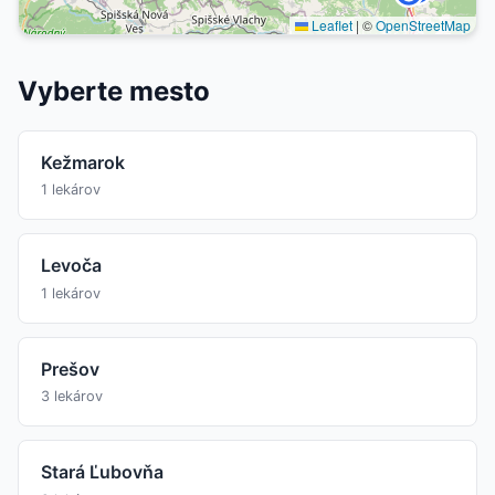
Leaflet
|
©
OpenStreetMap
Vyberte mesto
Kežmarok
1 lekárov
Levoča
1 lekárov
Prešov
3 lekárov
Stará Ľubovňa