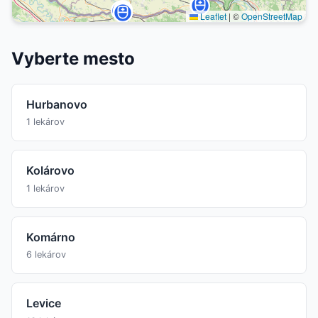
Leaflet
|
©
OpenStreetMap
Vyberte mesto
Hurbanovo
1 lekárov
Kolárovo
1 lekárov
Komárno
6 lekárov
Levice