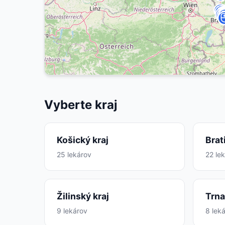
Vyberte kraj
Košický kraj
Brat
25 lekárov
22 le
Žilinský kraj
Trna
9 lekárov
8 lek