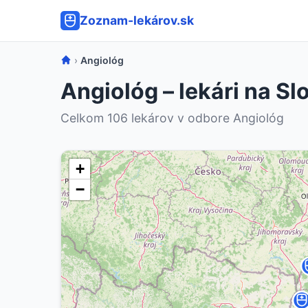
Zoznam-lekárov.sk
›
Angiológ
Angiológ – lekári na S
Celkom 106 lekárov v odbore Angiológ
+
−