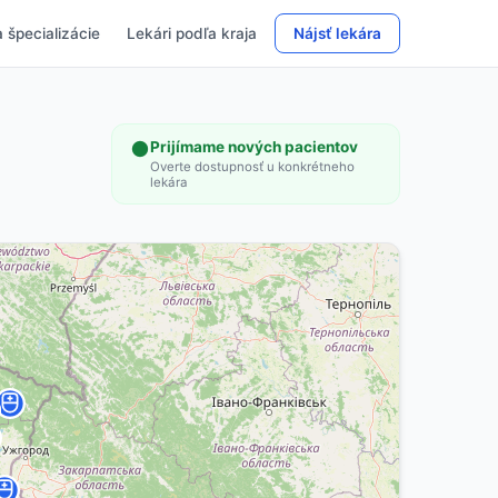
 špecializácie
Lekári podľa kraja
Nájsť lekára
Prijímame nových pacientov
Overte dostupnosť u konkrétneho
lekára