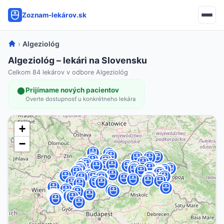
Zoznam-lekárov.sk
›
Algeziológ
Algeziológ – lekári na Slovensku
Celkom 84 lekárov v odbore Algeziológ
Prijímame nových pacientov
Overte dostupnosť u konkrétneho lekára
+
−