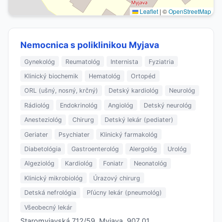
Leaflet
|
©
OpenStreetMap
Nemocnica s poliklinikou Myjava
Gynekológ
Reumatológ
Internista
Fyziatria
Klinický biochemik
Hematológ
Ortopéd
ORL (ušný, nosný, krčný)
Detský kardiológ
Neurológ
Rádiológ
Endokrinológ
Angiológ
Detský neurológ
Anesteziológ
Chirurg
Detský lekár (pediater)
Geriater
Psychiater
Klinický farmakológ
Diabetológia
Gastroenterológ
Alergológ
Urológ
Algeziológ
Kardiológ
Foniatr
Neonatológ
Klinický mikrobiológ
Úrazový chirurg
Detská nefrológia
Pľúcny lekár (pneumológ)
Všeobecný lekár
Staromyjavská 712/59, Myjava, 907 01