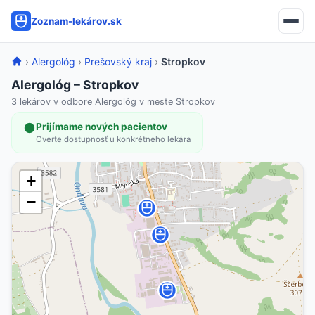
Zoznam-lekárov.sk
›
Alergológ
›
Prešovský kraj
›
Stropkov
Alergológ – Stropkov
3 lekárov v odbore Alergológ v meste Stropkov
Prijímame nových pacientov
Overte dostupnosť u konkrétneho lekára
+
−