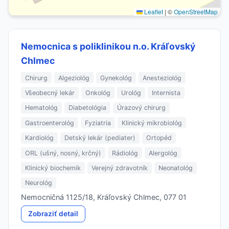
Leaflet
|
©
OpenStreetMap
Nemocnica s poliklinikou n.o. Kráľovský
Chlmec
Chirurg
Algeziológ
Gynekológ
Anesteziológ
Všeobecný lekár
Onkológ
Urológ
Internista
Hematológ
Diabetológia
Úrazový chirurg
Gastroenterológ
Fyziatria
Klinický mikrobiológ
Kardiológ
Detský lekár (pediater)
Ortopéd
ORL (ušný, nosný, krčný)
Rádiológ
Alergológ
Klinický biochemik
Verejný zdravotník
Neonatológ
Neurológ
Nemocničná 1125/18, Kráľovský Chlmec, 077 01
Zobraziť detail