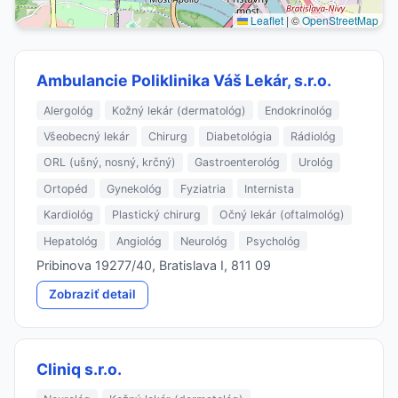
Leaflet
|
©
OpenStreetMap
Ambulancie Poliklinika Váš Lekár, s.r.o.
Alergológ
Kožný lekár (dermatológ)
Endokrinológ
Všeobecný lekár
Chirurg
Diabetológia
Rádiológ
ORL (ušný, nosný, krčný)
Gastroenterológ
Urológ
Ortopéd
Gynekológ
Fyziatria
Internista
Kardiológ
Plastický chirurg
Očný lekár (oftalmológ)
Hepatológ
Angiológ
Neurológ
Psychológ
Pribinova 19277/40, Bratislava I, 811 09
Zobraziť detail
Cliniq s.r.o.