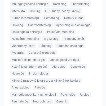
Mukogingvinálna chirurgia
Kardiológ
Endokrinológ
Internista
Chirurg
ORL (ušný, nosný, krčný)
Zubár (stomatológ)
Hematológ
Detský zubár
Onkológ
Gastroenterológ
Gynekologická onkológia
Onkologická chirurgia
Paliatívna medicína
Nukleárna medicína
Algeziológ
Pracovný lekár
Všeobecný lekár
Rádiológ
Radiačná onkológia
Fyziatria
Čeľustná ortopédia
Maxilofaciálna chirurgia
Onkologická urológia
Kožný lekár (dermatológ)
Alergológ
Gynekológ
Neurológ
Implantológia
Klinické pracovné lekárstvo a klinická toxikológia
Anesteziológ
Patológ
Mamodiagnostika v gynekológii
Psychológ
Urológ
Reumatológ
Neurochirurg
Genetik