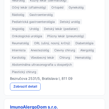
Neurológ
Kožný lekár (dermatológ)
Očný lekár (oftalmológ)
Ortopéd
Gynekológ
Rádiológ
Gastroenterológ
Pediatrická gastroenterológia
Detský urológ
Angiológ
Urológ
Detský lekár (pediater)
Onkologická urológia
Pľúcny lekár (pneumológ)
Reumatológ
ORL (ušný, nosný, krčný)
Diabetológia
Internista
Anesteziológ
Cievny chirurg
Alergológ
Kardiológ
Všeobecný lekár
Chirurg
Hematológ
Abdominálna ultrasonografia u dospelých
Plastický chirurg
Bezručova 2531/5, Bratislava I, 811 09
Zobraziť detail
ImunoAlergoDom s.r.o.