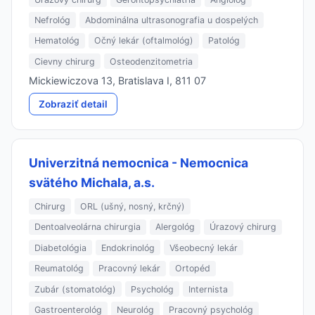
Nefrológ
Abdominálna ultrasonografia u dospelých
Hematológ
Očný lekár (oftalmológ)
Patológ
Cievny chirurg
Osteodenzitometria
Mickiewiczova 13, Bratislava I, 811 07
Zobraziť detail
Univerzitná nemocnica - Nemocnica
svätého Michala, a.s.
Chirurg
ORL (ušný, nosný, krčný)
Dentoalveolárna chirurgia
Alergológ
Úrazový chirurg
Diabetológia
Endokrinológ
Všeobecný lekár
Reumatológ
Pracovný lekár
Ortopéd
Zubár (stomatológ)
Psychológ
Internista
Gastroenterológ
Neurológ
Pracovný psychológ