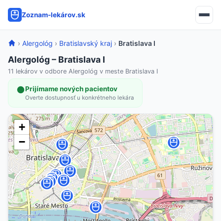
Zoznam-lekárov.sk
›
Alergológ
›
Bratislavský kraj
›
Bratislava I
Alergológ – Bratislava I
11 lekárov v odbore Alergológ v meste Bratislava I
Prijímame nových pacientov
Overte dostupnosť u konkrétneho lekára
+
−