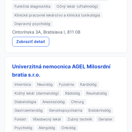
Funkčná diagnostika
Očný lekár (oftalmológ)
Klinické pracovné lekárstvo a klinická toxikológia
Dopravný psychológ
Cintorínska 3A, Bratislava I, 811 08
Zobraziť detail
Univerzitná nemocnica AGEL Milosrdní
bratia s.r.o.
Internista
Neurológ
Fyziatria
Kardiológ
Kožný lekár (dermatológ)
Rádiológ
Reumatológ
Diabetológia
Anesteziológ
Chirurg
Gastroenterológ
Gerontopsychiatria
Endokrinológ
Foniatr
Všeobecný lekár
Zubný technik
Geriater
Psychológ
Alergológ
Onkológ