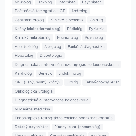
Neurológ
Onkológ
Internista
Psychiater
Počítačová tomografia - CT
Andrológ
Gastroenterológ
Klinický biochemik
Chirurg
Kožný lekár (dermatológ)
Rádiológ
Fyziatria
Klinický mikrobiológ
Reumatológ
Psychológ
Anesteziológ
Alergológ
Funkčná diagnostika
Hepatológ
Diabetológia
Diagnostická a intervenčná ezofagogastroduodenoskopia
Kardiológ
Genetik
Endokrinológ
ORL (ušný, nosný, krčný)
Urológ
Telovýchovný lekár
Onkologická urológia
Diagnostická a intervenčná kolonoskopia
Nukleárna medicína
Endoskopická retrográdna cholangiopankreatikografia
Detský psychiater
Pľúcny lekár (pneumológ)
Úrazový chirurg
Gerontopsychiatria
Angiológ