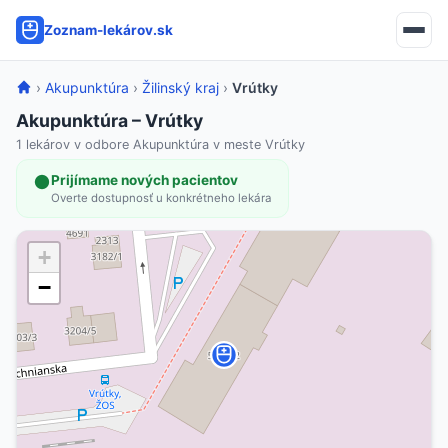
Zoznam-lekárov.sk
›
Akupunktúra
›
Žilinský kraj
›
Vrútky
Akupunktúra – Vrútky
1 lekárov v odbore Akupunktúra v meste Vrútky
Prijímame nových pacientov
Overte dostupnosť u konkrétneho lekára
+
−