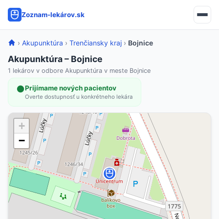
Zoznam-lekárov.sk
›
Akupunktúra
›
Trenčiansky kraj
›
Bojnice
Akupunktúra – Bojnice
1 lekárov v odbore Akupunktúra v meste Bojnice
Prijímame nových pacientov
Overte dostupnosť u konkrétneho lekára
+
−