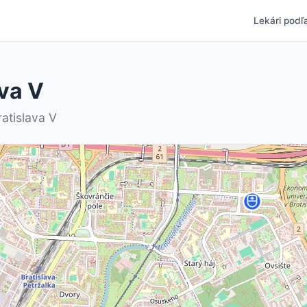
Lekári podľa
va V
atislava V