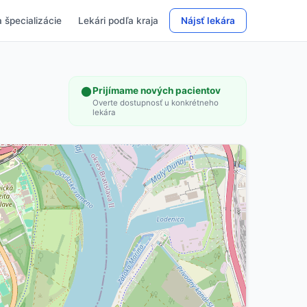
 špecializácie
Lekári podľa kraja
Nájsť lekára
Prijímame nových pacientov
Overte dostupnosť u konkrétneho
lekára